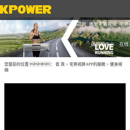
首頁
關於宅男视屏
黄版宅男视频
宅男
APP
破解版中心
在线
您當前的位置 ：
首 頁
>
宅男视屏APP的服務
>
健身視
頻