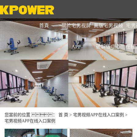
首頁
關於宅男视屏
黄版宅男视频
宅男
APP
破解版中心
在线
您當前的位置 ：
首 頁
>
宅男视频APP在线入口案例
>
宅男视频APP在线入口案例