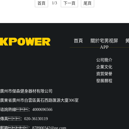
首頁
1/3
下一頁
尾頁
首頁
關於宅男视屏
APP
公司簡介
企業文化
資質榮譽
發展曆程
廣州市傑森健身器材有限公司
廣東省廣州市白雲區黃石西路匯源大廈306室
谘詢熱線：4000696566
傳真：020-36130119
郵箱：878900342@qq.com