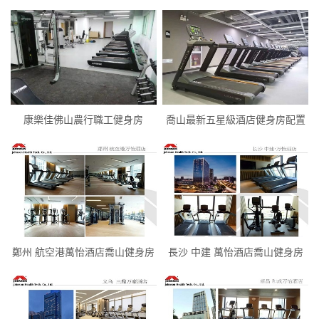
康樂佳佛山農行職工健身房
喬山最新五星級酒店健身房配置
鄭州 航空港萬怡酒店喬山健身房
長沙 中建 萬怡酒店喬山健身房