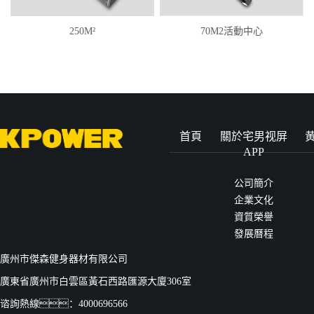
250M²
70M2活動中心
首頁
關於宅男视屏
APP
公司簡介
企業文化
資質榮譽
發展曆程
廣州市傑森健身器材有限公司
廣東省廣州市白雲區黃石西路匯源大廈306室
谘詢熱線：4000696566