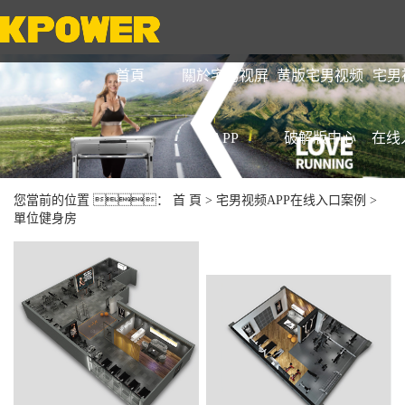
首頁
關於宅男视屏
黄版宅男视频
宅男
APP
破解版中心
在线
您當前的位置 ：
首 頁
>
宅男视频APP在线入口案例
>
單位健身房