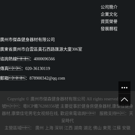
公司簡介
企業文化
資質榮譽
發展曆程
廣州市傑森健身器材有限公司
廣東省廣州市白雲區黃石西路匯源大廈306室
谘詢熱線：4000696566
傳真：020-36130119
郵箱：878900342@qq.com
Copyright © 廣州市傑森健身器材有限公司 All rights reserved 備案
號：
粵ICP備76288356號
主要從事於
健身房健身器材
,
康樂佳健身
器材
,
康樂佳宅男宅女视频在线
, 歡迎來電谘詢！
服務支持：
天
呈時代
主營區域：
廣州
上海
深圳
江西
湖南
湖北
佛山
東莞
江蘇
安徽