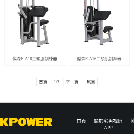
傑森F-A18三頭肌訓練器
傑森F-A16二頭肌訓練器
首頁
1/3
下一頁
尾頁
首頁
關於宅男视屏
APP