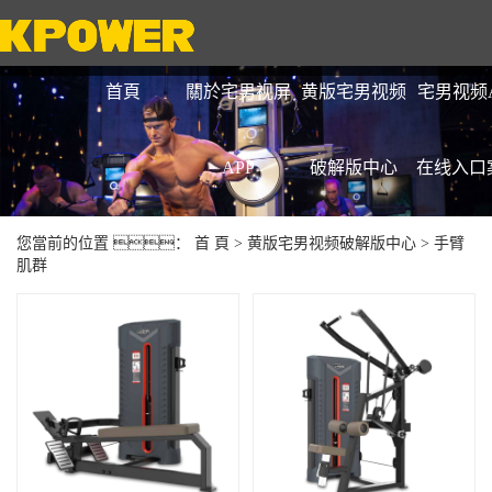
首頁
關於宅男视屏
黄版宅男视频
宅男视频A
APP
破解版中心
在线入口
您當前的位置 ：
首 頁
>
黄版宅男视频破解版中心
>
手臂
肌群